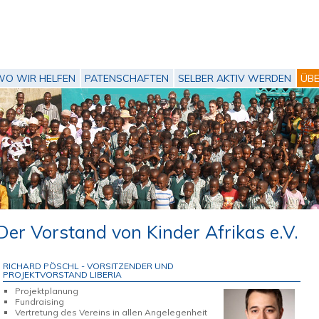
WO WIR HELFEN
PATENSCHAFTEN
SELBER AKTIV WERDEN
ÜBE
Der Vorstand von Kinder Afrikas e.V.
RICHARD PÖSCHL - VORSITZENDER UND
PROJEKTVORSTAND LIBERIA
Projektplanung
Fundraising
Vertretung des Vereins in allen Angelegenheit