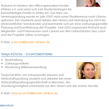
Richard ist Initiatior der Hilfsorganisation Kinder
Afrikas e.V. und setzt sich seit Studententagen für
benachteiligte Kinder in Afrika ein. Die Idee zur
Vereinsgründung wurde im Jahr 2007 nach einer Studienreise nach Liberia
geboren. Der studierte Jurist leitete den Verein seit Gründung bis 2014 als
ehrenamtlicher Vorsitzender und kümmerte sich um eine ordnungsgemäße
Planung und Durchführung der Projekte. Seit 2010 organisiert Richard auch
Mitglieder- und Patenreisen nach Liberia um den Unterstützern das Land
und die Projekte näher zu bringen.
E-Mail:
poeschl@kinder-afrikas.de
TANJA PÖSCHL - SCHATZMEISTERIN
Buchhaltung
Zahlungsverkehr
Monitoring Mittelverwendung
Tanja hat BWL mit Schwerpunkt Steuern und
Wirtschaftsprüfung studiert und arbeitet bei einer
Wirtschaftsprüfungsgesellschaft in München. Als
Gründungsmitglied unterstützt sie den Verein seit der ersten Stunde.
E-Mail:
tanja.poeschl@kinder-afrikas.de
atenschutz